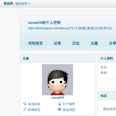
爱股网
返回首页
storm658的个人空间
https://www.iguuu.com/discuz/?172
[收藏]
[复制]
[分享]
[RSS]
空间首页
记录
日志
主题
分
头像
个人资料
生日
性别
动态
storm658
加为好友
打个招呼
现在还没
给我留言
发送消息