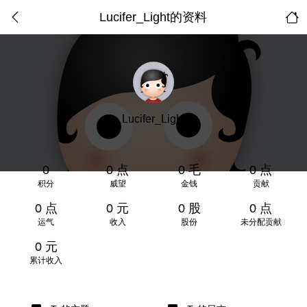
Lucifer_Light的资料
Lucifer_Light
0
0 点
0 毛
0 点
积分
威望
金钱
贡献
0 点
0 元
0 股
0 点
运气
收入
股份
未分配贡献
0 元
累计收入