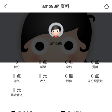
amo98的资料
amo98
0
0 点
0 毛
0 点
积分
威望
金钱
贡献
0 点
0 元
0 股
0 点
运气
收入
股份
未分配贡献
0 元
累计收入