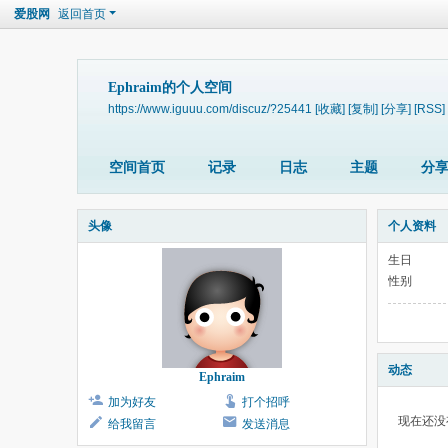
爱股网
返回首页
Ephraim的个人空间
https://www.iguuu.com/discuz/?25441
[收藏]
[复制]
[分享]
[RSS]
空间首页
记录
日志
主题
分
头像
个人资料
生日
性别
动态
Ephraim
加为好友
打个招呼
现在还没
给我留言
发送消息