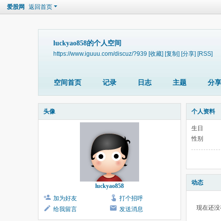
爱股网
返回首页
luckyao858的个人空间
https://www.iguuu.com/discuz/?939
[收藏]
[复制]
[分享]
[RSS]
空间首页
记录
日志
主题
分
头像
个人资料
生日
性别
动态
luckyao858
加为好友
打个招呼
现在还没
给我留言
发送消息