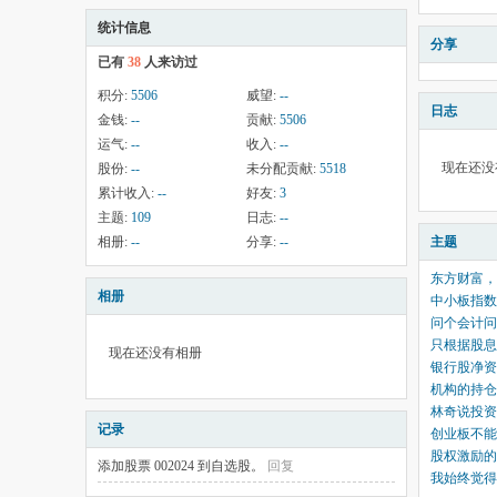
统计信息
分享
已有
38
人来访过
积分:
5506
威望:
--
日志
金钱:
--
贡献:
5506
运气:
--
收入:
--
现在还没
股份:
--
未分配贡献:
5518
累计收入:
--
好友:
3
主题:
109
日志:
--
相册:
--
分享:
--
主题
东方财富，
相册
中小板指数P
问个会计问
只根据股息
现在还没有相册
银行股净资
机构的持仓
林奇说投资
记录
创业板不能
股权激励的
添加股票 002024 到自选股。
回复
我始终觉得