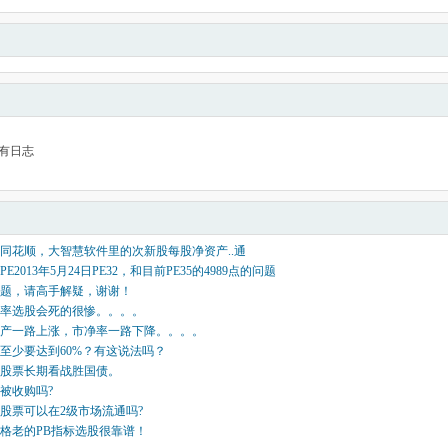
有日志
同花顺，大智慧软件里的次新股每股净资产..通
E2013年5月24日PE32，和目前PE35的4989点的问题
题，请高手解疑，谢谢！
率选股会死的很惨。。。。
产一路上涨，市净率一路下降。。。。
至少要达到60%？有这说法吗？
股票长期看战胜国债。
被收购吗?
股票可以在2级市场流通吗?
格老的PB指标选股很靠谱！