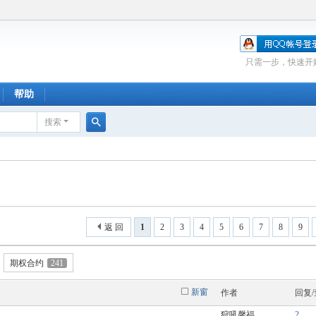
只需一步，快速开
帮助
搜索
搜
索
返 回
1
2
3
4
5
6
7
8
9
期权合约
241
新窗
作者
回复
狩吼馨福
2