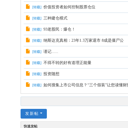
价值投资者如何控制股票仓位
[
转载
]
三种建仓模式
[
转载
]
93老股民：爆仓！
[
转载
]
纳斯达克真相：23年1.3万家退市 8成是僵尸公
[
转载
]
谨记......
[
转载
]
不得不转的好有道理正能量
[
转载
]
投资随想
[
转载
]
如何搜集上市公司信息？“三个假装”让您读懂财
[
转载
]
发新帖
快速发帖