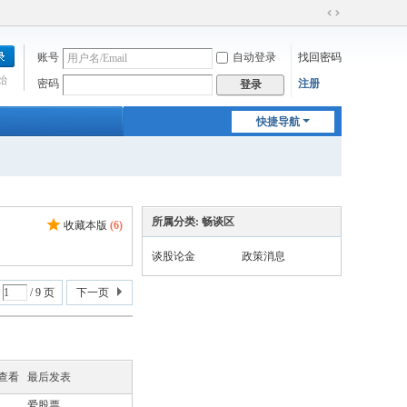
切
换
账号
自动登录
找回密码
到
宽
始
密码
注册
登录
版
快捷导航
所属分类: 畅谈区
收藏本版
(
6
)
谈股论金
政策消息
/ 9 页
下一页
/查看
最后发表
爱股票