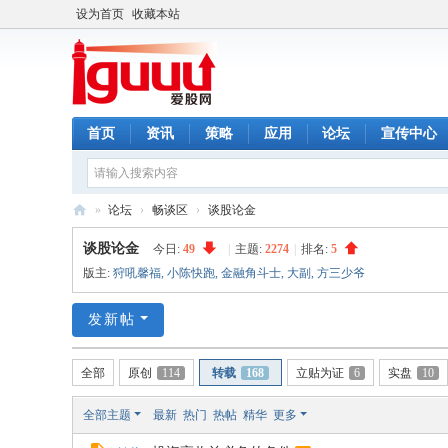
设为首页
收藏本站
首页
资讯
策略
应用
论坛
宣传中心
»
论坛
›
畅谈区
›
谈股论金
爱
谈股论金
今日:
49
|
主题:
2274
|
排名:
5
股
版主:
狩吼馨福
,
小陈快跑
,
金融角斗士
,
大副
,
方三少爷
网
发新帖
全部
原创
114
转载
168
立贴为证
6
实盘
10
全部主题
最新
热门
热帖
精华
更多