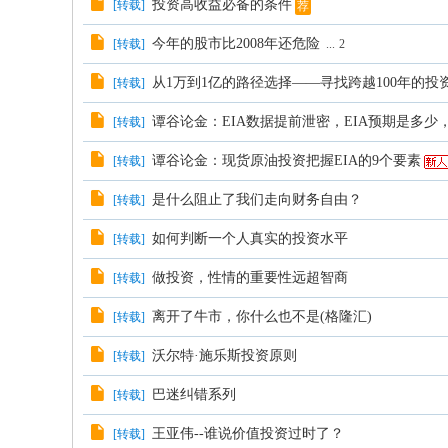
投资高收益必备的条件
[
转载
]
荐
今年的股市比2008年还危险
[
转载
]
...
2
从1万到1亿的路径选择——寻找跨越100年的投
[
转载
]
谭谷论金：EIA数据提前泄密，EIA预期是多少，
[
转载
]
谭谷论金：现货原油投资把握EIA的9个要素
[
转载
]
是什么阻止了我们走向财务自由？
[
转载
]
如何判断一个人真实的投资水平
[
转载
]
做投资，性情的重要性远超智商
[
转载
]
离开了牛市，你什么也不是(格隆汇)
[
转载
]
沃尔特·施乐斯投资原则
[
转载
]
巴迷纠错系列
[
转载
]
王亚伟--谁说价值投资过时了？
[
转载
]