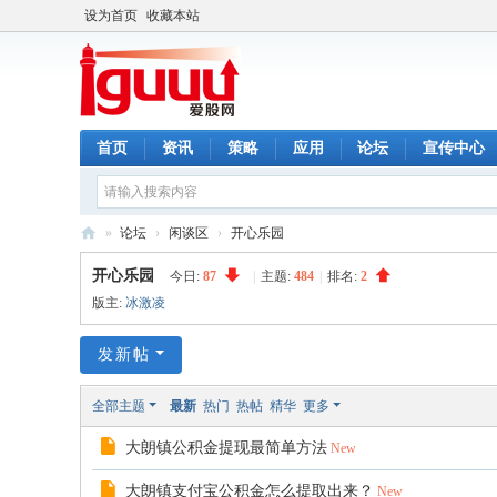
设为首页
收藏本站
首页
资讯
策略
应用
论坛
宣传中心
»
论坛
›
闲谈区
›
开心乐园
爱
开心乐园
今日:
87
|
主题:
484
|
排名:
2
股
版主:
冰激凌
网
发新帖
全部主题
最新
热门
热帖
精华
更多
大朗镇公积金提现最简单方法
New
大朗镇支付宝公积金怎么提取出来？
New