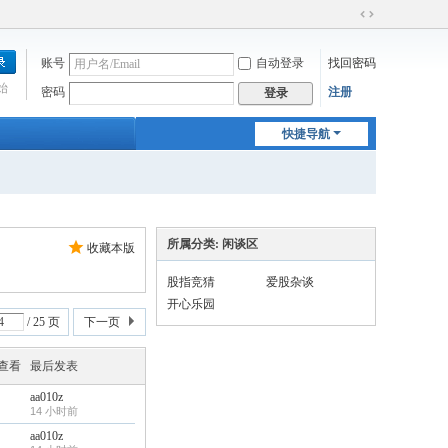
切
换
账号
自动登录
找回密码
到
宽
始
密码
注册
登录
版
快捷导航
所属分类: 闲谈区
收藏本版
股指竞猜
爱股杂谈
开心乐园
/ 25 页
下一页
/查看
最后发表
aa010z
14 小时前
aa010z