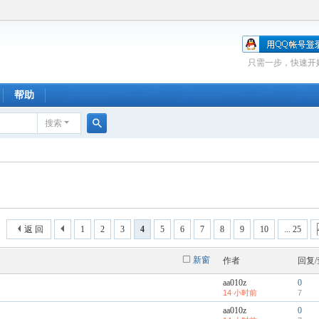
只需一步，快速开
帮助
搜索
搜
索
返 回
1
2
3
4
5
6
7
8
9
10
... 25
新窗
作者
回复
aa010z
0
14 小时前
7
aa010z
0