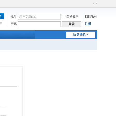
切
换
账号
自动登录
找回密码
到
宽
始
密码
注册
登录
版
快捷导航