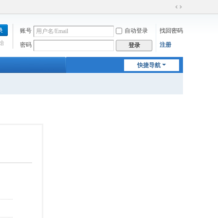
切
换
账号
自动登录
找回密码
到
宽
始
密码
注册
登录
版
快捷导航