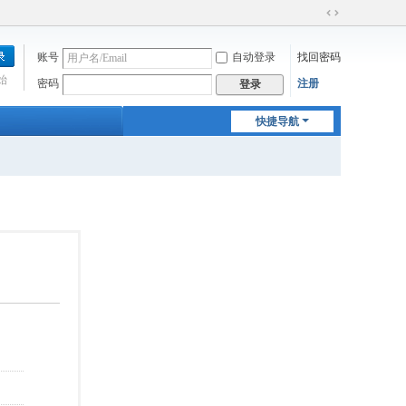
切
换
账号
自动登录
找回密码
到
宽
始
密码
注册
登录
版
快捷导航