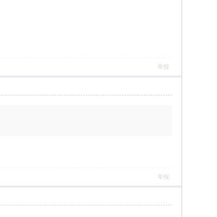
举报
举报