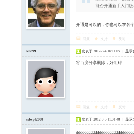
能否开通新手入门版
开通是可以的，你也可以在各
回复
支持
反对
leo899
发表于 2012-3-4 16:11:05
|
显示
将百度分享删除，好阻碍
回复
支持
反对
sdwpf2008
发表于 2012-3-5 11:31:48
|
显示
ddddddddddddddddddddddddddd