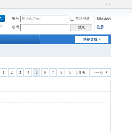
切
换
账号
自动登录
找回密码
到
宽
始
密码
注册
登录
版
快捷导航
1
2
3
4
5
6
7
8
/ 8 页
下一页