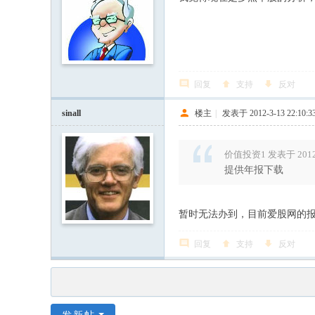
回复
支持
反对
sinall
楼主
|
发表于 2012-3-13 22:10:3
价值投资1 发表于 2012-2
提供年报下载
暂时无法办到，目前爱股网的报
回复
支持
反对