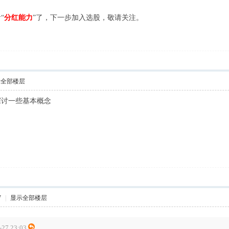
“
分红能力
”了，下一步加入选股，敬请关注。
示全部楼层
探讨一些基本概念
7
|
显示全部楼层
27 23:03