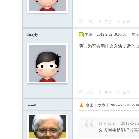
回复
支持
反对
liuxyly
发表于 2012-2-22 19:53:08
|
显
我认为不管用什么方法，适合
回复
支持
反对
sinall
楼主
|
发表于 2012-2-25 10:55:0
凌云 发表于 2012-2-9 2
爱股网要是能把股息