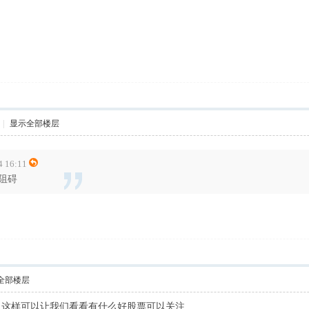
|
显示全部楼层
 16:11
阻碍
全部楼层
，这样可以让我们看看有什么好股票可以关注