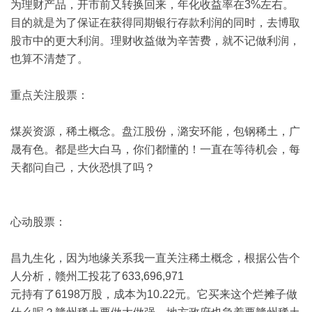
为理财产品，开市前又转换回来，年化收益率在
3%
左右。
目的就是为了保证在获得同期银行存款利润的同时，去博取
股市中的更大利润。理财收益做为辛苦费，就不记做利润，
也算不清楚了。
重点关注股票：
煤炭资源，稀土概念。盘江股份，潞安环能，包钢稀土，广
晟有色。都是些大白马，你们都懂的！一直在等待机会，每
天都问自己，大伙恐惧了吗？
心动股票：
昌九生化，因为地缘关系我一直关注稀土概念，根据公告个
人分析，赣州工投花了
633,696,971
元持有了
6198
万股，成本为
10.22
元。它买来这个烂摊子做