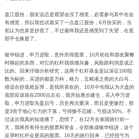
盘江股份，朋友说总是观望会没了感觉，必需参与其中在会
有感觉，所以我也试着买了一点盘江股份，
6
月份买的，当
初认为也算是抄底了，不过最终我还是感受到了失望，在底
部平仓换股了。
银华锐进，申万进取，意外所得股票，
10
月初在和朋友聚餐
时聊起的东西，对它的杠杆我很感兴趣，风险跟利润是成正
比的。回来仔细分析研究，这两个杠杆基金是以深证
100
指
数为标的，买进的都是万科，格力，五粮液之类的大白马，
很适合抄底抢反弹，是我所喜欢的。
10
月中旬我认为大盘的
底部应该就在
2000
点左右，我开始逐步建仓，买入申万进
取，申万进取先盈后亏，历史再次重演，而且是更惨烈，那
是
3
倍于地心引力的下落，亏得惨不忍睹，亏损达
50%
。不
过这次我真的知道痛了，恐惧了。在
12
月去泰国旅行前一
天，我将所有持仓的股票和资金，全部换成银华锐进，这个
反弹时杠杆会更高的股票。
16
天的旅行回来，已经扭亏为