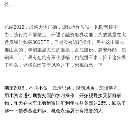
盈。
总结
2012
，思路大体正确，短线操作失误，风险管控不
力，执行力不够坚定。开通了融资融券功能，为的就是在大
盘反弹时购买
300ETF
，但是没有进行操作。另外这山望去
那山高的，年初重点关注的股票，盘江股份，潞安环能，包
钢稀土，广晟有色均有不小涨幅，狗熊掰玉米，捡了这头丢
了那头，还将自己置于风险之下，鄙视自己一下！
期望
2013
，不骄不贪，厘清思路，控制风险，加强学习。
用小资金进行期货交易的学习操作，开拓视野接受新鲜事
物，昨天在火车上看到富国汇利年收益竟然达
28%
，回头了
解一下债券基金知识。机会永远属于有准备的人！