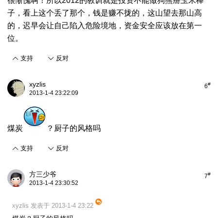
很惭愧啊！所以2012的教训就是投资不能做狗熊掰玉米棒
子，看上这个丢了那个，钱是赚不拢的，这山望去那山高
的，迟早会让自己陷入危险境地，资金安全应该放在第一
位。
支持
反对
xyzlis
#
6
2013-1-4 23:22:09
煤炭
？厨子的风格吗
支持
反对
方三少爷
#
7
2013-1-4 23:30:52
xyzlis 发表于 2013-1-4 23:22