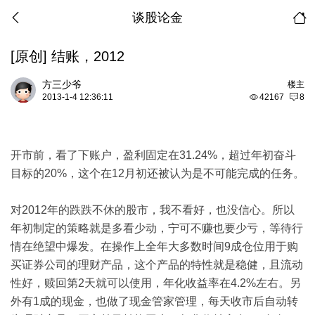
谈股论金
[原创]
结账，2012
方三少爷
楼主
2013-1-4 12:36:11
42167
8
开市前，看了下账户，盈利固定在
31.24%
，超过年初奋斗
目标的
20%
，这个在
12
月初还被认为是不可能完成的任务。
对
2012
年的跌跌不休的股市，我不看好，也没信心。所以
年初制定的策略就是多看少动，宁可不赚也要少亏，等待行
情在绝望中爆发。在操作上全年大多数时间
9
成仓位用于购
买证券公司的理财产品，这个产品的特性就是稳健，且流动
性好，赎回第
2
天就可以使用，年化收益率在
4.2%
左右。另
外有
1
成的现金，也做了现金管家管理，每天收市后自动转