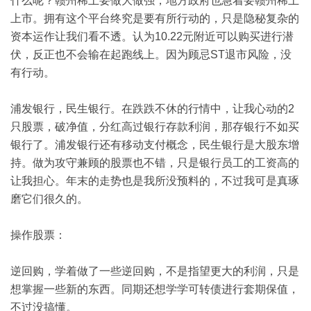
什么呢？赣州稀土要做大做强，地方政府也急着要赣州稀土
上市。拥有这个平台终究是要有所行动的，只是隐秘复杂的
资本运作让我们看不透。认为
10.22
元附近可以购买进行潜
伏，反正也不会输在起跑线上。因为顾忌
ST
退市风险，没
有行动。
浦发银行，民生银行。在跌跌不休的行情中，让我心动的
2
只股票，破净值，分红高过银行存款利润，那存银行不如买
银行了。浦发银行还有移动支付概念，民生银行是大股东增
持。做为攻守兼顾的股票也不错，只是银行员工的工资高的
让我担心。年末的走势也是我所没预料的，不过我可是真琢
磨它们很久的。
操作股票：
逆回购，学着做了一些逆回购，不是指望更大的利润，只是
想掌握一些新的东西。同期还想学学可转债进行套期保值，
不过没搞懂。