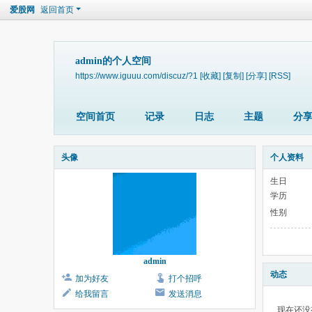
爱股网
返回首页
admin的个人空间
https://www.iguuu.com/discuz/?1
[收藏]
[复制]
[分享]
[RSS]
空间首页
记录
日志
主题
分
头像
个人资料
生日
学历
性别
admin
动态
加为好友
打个招呼
给我留言
发送消息
现在还没