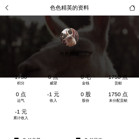
色色精英的资料
色色精英
1750
0 点
0 毛
1750 点
积分
威望
金钱
贡献
0 点
-1 元
0 股
1750 点
运气
收入
股份
未分配贡献
-1 元
累计收入