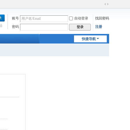
切
换
账号
自动登录
找回密码
到
宽
始
密码
注册
登录
版
快捷导航