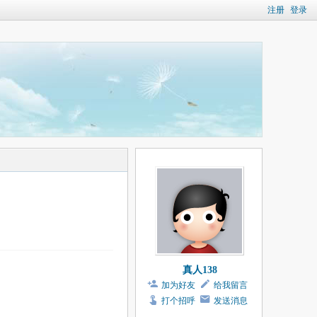
注册
登录
真人138
加为好友
给我留言
打个招呼
发送消息