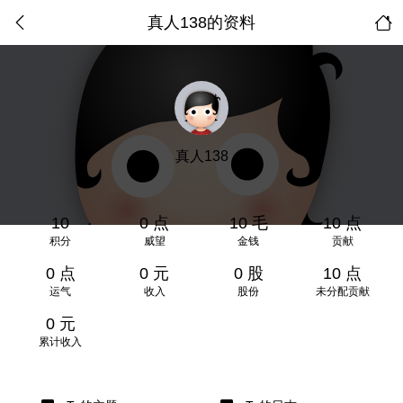
真人138的资料
真人138
10
0 点
10 毛
10 点
积分
威望
金钱
贡献
0 点
0 元
0 股
10 点
运气
收入
股份
未分配贡献
0 元
累计收入