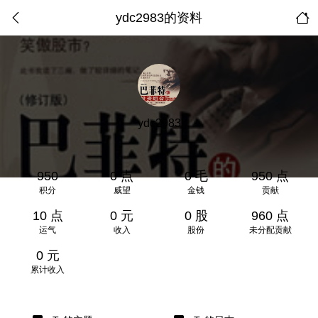
ydc2983的资料
ydc2983
950
0 点
0 毛
950 点
积分
威望
金钱
贡献
10 点
0 元
0 股
960 点
运气
收入
股份
未分配贡献
0 元
累计收入