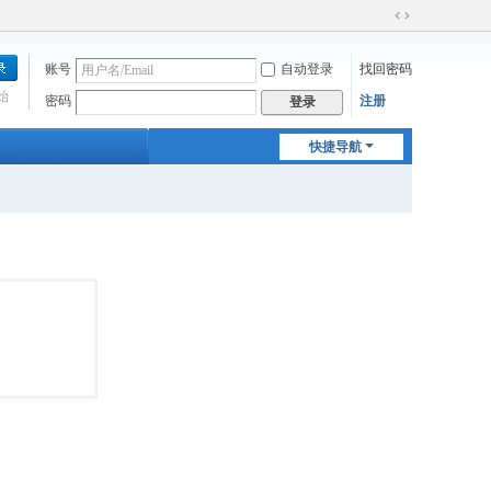
切
换
账号
自动登录
找回密码
到
宽
始
密码
注册
登录
版
快捷导航