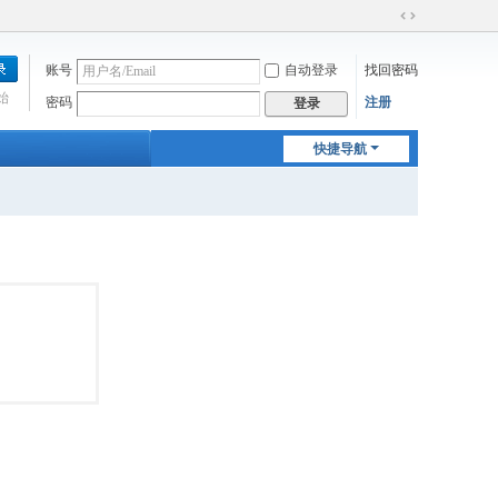
切
换
账号
自动登录
找回密码
到
宽
始
密码
注册
登录
版
快捷导航