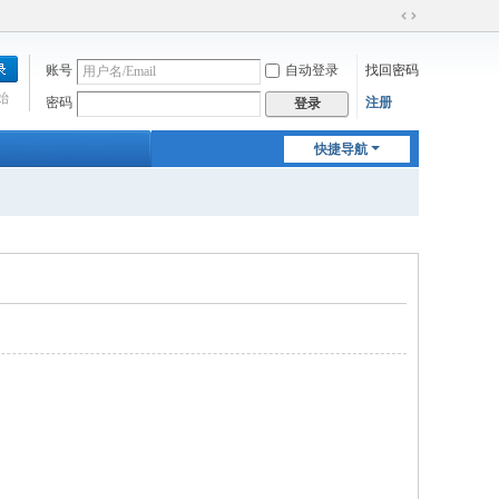
切
换
账号
自动登录
找回密码
到
宽
始
密码
注册
登录
版
快捷导航