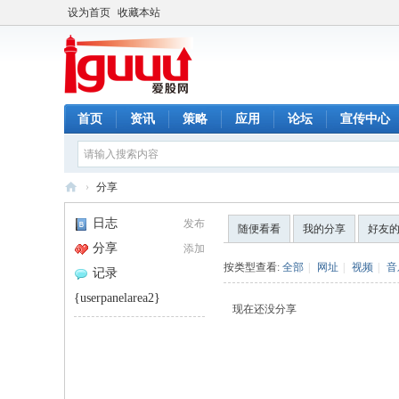
设为首页
收藏本站
首页
资讯
策略
应用
论坛
宣传中心
›
分享
爱
日志
发布
随便看看
我的分享
好友
股
分享
添加
网
按类型查看:
全部
|
网址
|
视频
|
音
记录
{userpanelarea2}
现在还没分享