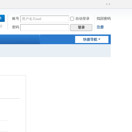
切
换
账号
自动登录
找回密码
到
宽
始
密码
注册
登录
版
快捷导航