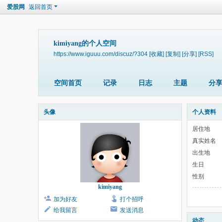
爱股网
返回首页
kimiyang的个人空间
https://www.iguuu.com/discuz/?304
[收藏]
[复制]
[分享]
[RSS]
空间首页
记录
日志
主题
分
头像
个人资料
居住地
真实姓名
出生地
生日
性别
kimiyang
加为好友
打个招呼
给我留言
发送消息
动态