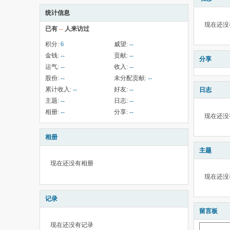
统计信息
现在还没
已有
--
人来访过
积分:
6
威望:
--
金钱:
--
贡献:
--
分享
运气:
--
收入:
--
股份:
--
未分配贡献:
--
累计收入:
--
好友:
--
日志
主题:
--
日志:
--
相册:
--
分享:
--
现在还没
相册
主题
现在还没有相册
现在还没
记录
留言板
现在还没有记录