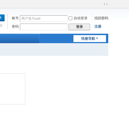
切
换
账号
自动登录
找回密码
到
宽
始
密码
注册
登录
版
快捷导航