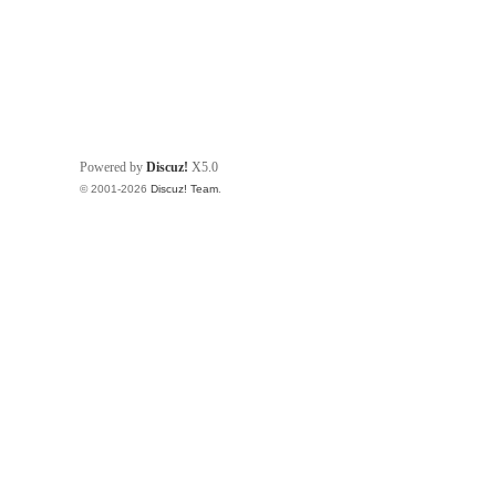
Powered by
Discuz!
X5.0
© 2001-2026
Discuz! Team
.