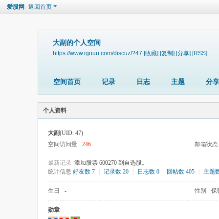
爱股网
返回首页
大副的个人空间
https://www.iguuu.com/discuz/?47
[收藏]
[复制]
[分享]
[RSS]
空间首页
记录
日志
主题
分
个人资料
大副
(UID: 47)
空间访问量
246
邮箱状态
最新记录
添加股票 600270 到自选股。
统计信息
好友数 7
|
记录数 20
|
日志数 0
|
回帖数 405
|
主题数
生日
-
性别
保
勋章