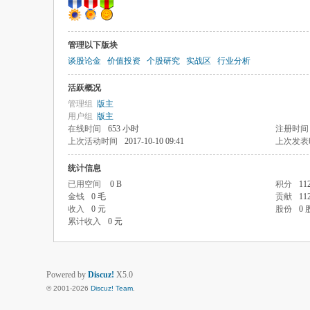
管理以下版块
谈股论金
价值投资
个股研究
实战区
行业分析
活跃概况
管理组
版主
用户组
版主
在线时间
653 小时
注册时间
上次活动时间
2017-10-10 09:41
上次发表
统计信息
已用空间
0 B
积分
11
金钱
0 毛
贡献
11
收入
0 元
股份
0 
累计收入
0 元
Powered by
Discuz!
X5.0
© 2001-2026
Discuz! Team
.