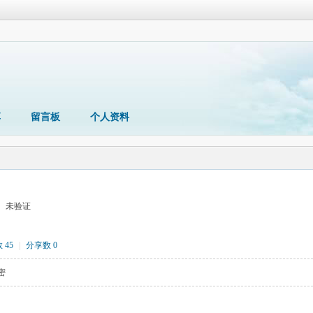
享
留言板
个人资料
未验证
 45
|
分享数 0
密