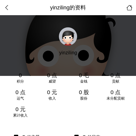
yinziling的资料
yinziling
0
0 点
0 毛
0 点
积分
威望
金钱
贡献
0 点
0 元
0 股
0 点
运气
收入
股份
未分配贡献
0 元
累计收入