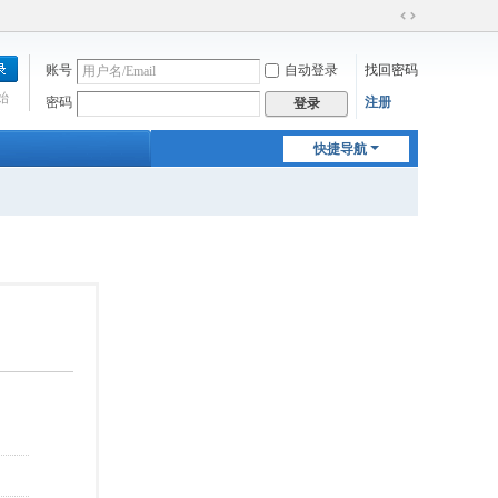
切
换
账号
自动登录
找回密码
到
宽
始
密码
注册
登录
版
快捷导航