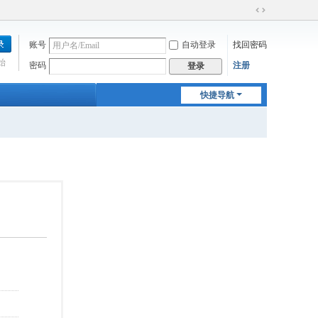
切
换
账号
自动登录
找回密码
到
宽
始
密码
注册
登录
版
快捷导航