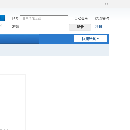
切
换
账号
自动登录
找回密码
到
宽
始
密码
注册
登录
版
快捷导航