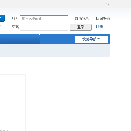
切
换
账号
自动登录
找回密码
到
宽
始
密码
注册
登录
版
快捷导航