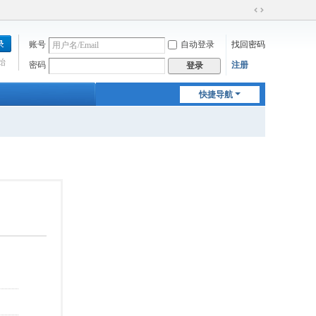
切
换
账号
自动登录
找回密码
到
宽
始
密码
注册
登录
版
快捷导航