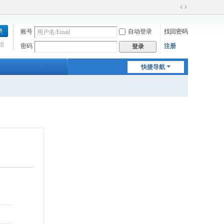
切
换
账号
自动登录
找回密码
到
宽
始
密码
注册
登录
版
快捷导航