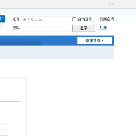
切
换
账号
自动登录
找回密码
到
宽
始
密码
注册
登录
版
快捷导航