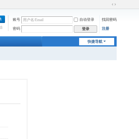
切
换
账号
自动登录
找回密码
到
宽
始
密码
注册
登录
版
快捷导航