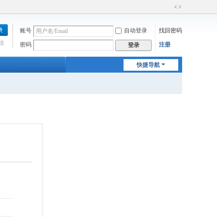
切
换
账号
自动登录
找回密码
到
宽
始
密码
注册
登录
版
快捷导航