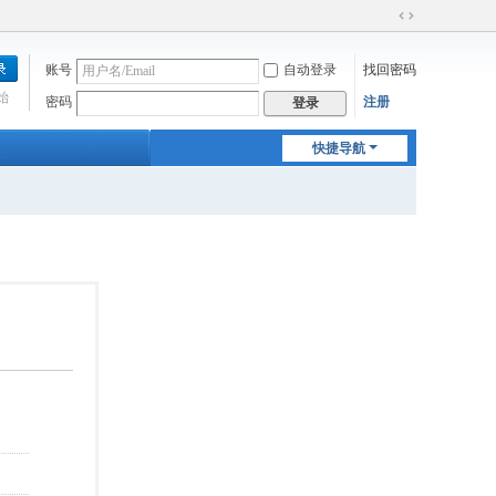
切
换
账号
自动登录
找回密码
到
宽
始
密码
注册
登录
版
快捷导航