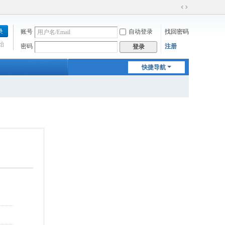
切
换
账号
自动登录
找回密码
到
宽
始
密码
注册
登录
版
快捷导航