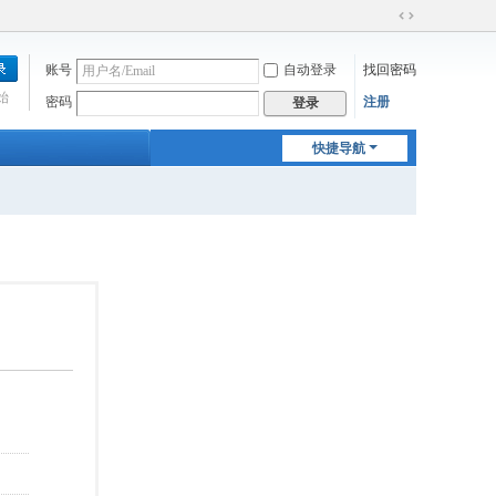
切
换
账号
自动登录
找回密码
到
宽
始
密码
注册
登录
版
快捷导航