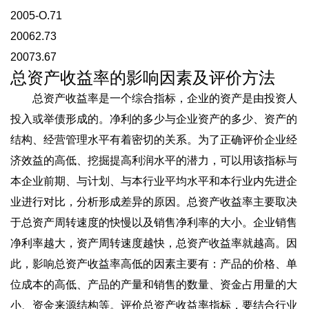
2005
-O.71
2006
2.73
2007
3.67
总资产收益率的影响因素及评价方法
总资产收益率是一个综合指标，企业的资产是由投资人
投入或举债形成的。净利的多少与企业资产的多少、资产的
结构、经营管理水平有着密切的关系。为了正确评价企业经
济效益的高低、挖掘提高利润水平的潜力，可以用该指标与
本企业前期、与计划、与本行业平均水平和本行业内先进企
业进行对比，分析形成差异的原因。总资产收益率主要取决
于总资产周转速度的快慢以及销售净利率的大小。企业销售
净利率越大，资产周转速度越快，总资产收益率就越高。因
此，影响总资产收益率高低的因素主要有：产品的价格、单
位成本的高低、产品的产量和销售的数量、资金占用量的大
小、资金来源结构等。评价总资产收益率指标，要结合行业