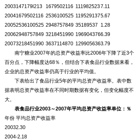
2003
147179l213
1679502116
111982523
7.11
2004
1679502116
2536100525
119529137
5.67
2005
2536100525
2948757849
35189537
1.28
2006
2948757849
3218451990
196904376
6.39
2007
3218451990
3637114870
129905636
3.79
南宁糖业2007年的总资产收益率比2006年下降了近3个
百分点，下降幅度达68％，但结合下表食品行业数据来看，
企业的总资产收益率仍高于行业的平均值。
下表给出了食品行业5年的平均总资产收益率。表中数
据表明总资产收益率在不同时期数据有变化，但变化幅度不
大。
表食品行业2003～2007年平均总资产收益率单位：％
年份
平均总资产收益率
2003
2.30
2004
-2.18