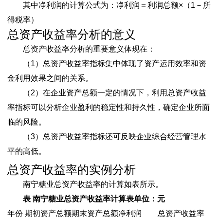
其中净利润的计算公式为：净利润＝利润总额×（1－所
得税率）
总资产收益率分析的意义
总资产收益率分析的重要意义体现在：
（1）总资产收益率指标集中体现了资产运用效率和资
金利用效果之间的关系。
（2）在企业资产总额一定的情况下，利用总资产收益
率指标可以分析企业盈利的稳定性和持久性，确定企业所面
临的风险。
（3）总资产收益率指标还可反映企业综合经营管理水
平的高低。
总资产收益率的实例分析
南宁糖业总资产收益率的计算如表所示。
表 南宁糖业总资产收益率计算表单位：元
年份
期初资产总额
期末资产总额
净利润
总资产收益率