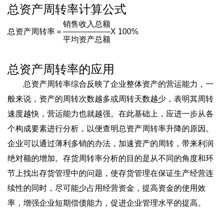
总资产周转率计算公式
销售收入总额
总资产周转率＝
X 100%
平均资产总额
总资产周转率的应用
总资产周转率综合反映了企业整体资产的营运能力，一
般来说，资产的周转次数越多或周转天数越少，表明其周转
速度越快，营运能力也就越强。在此基础上，应进一步从各
个构成要素进行分析，以便查明总资产周转率升降的原因。
企业可以通过薄利多销的办法，加速资产的周转，带来利润
绝对额的增加。存货周转率分析的目的是从不同的角度和环
节上找出存货管理中的问题，使存货管理在保证生产经营连
续性的同时，尽可能少占用经营资金，提高资金的使用效
率，增强企业短期偿债能力，促进企业管理水平的提高。