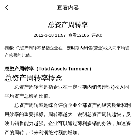
查看内容
总资产周转率
2012-3-18 11:57
查看12186
评论0
摘要:
总资产周转率是指企业在一定时期内销售(营业)收入同平均资
产总额的比值。
总资产周转率（Total Assets Turnover）
总资产周转率概念
总资产周转率是指企业在一定时期内销售(营业)收入同
平均资产总额的比值。
总资产周转率是综合评价企业全部资产的经营质量和利
用效率的重要指标。周转率越大，说明总资产周转越快，反
映出销售能力越强。企业可以通过薄利多销的办法，加速资
产的周转，带来利润绝对额的增加。