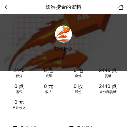
妖猴捞金的资料
妖猴捞金
2440
0 点
0 毛
2440 点
积分
威望
金钱
贡献
0 点
0 元
0 股
2440 点
运气
收入
股份
未分配贡献
0 元
累计收入