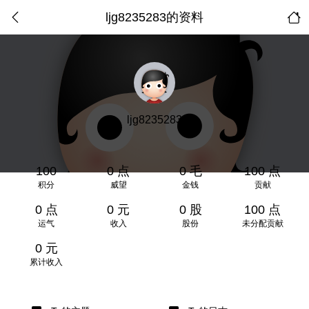
ljg8235283的资料
ljg8235283
100
0 点
0 毛
100 点
积分
威望
金钱
贡献
0 点
0 元
0 股
100 点
运气
收入
股份
未分配贡献
0 元
累计收入