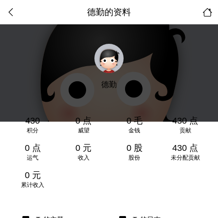
德勤的资料
德勤
430
0 点
0 毛
430 点
积分
威望
金钱
贡献
0 点
0 元
0 股
430 点
运气
收入
股份
未分配贡献
0 元
累计收入