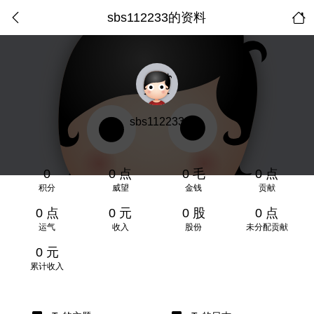
sbs112233的资料
sbs112233
0
0 点
0 毛
0 点
积分
威望
金钱
贡献
0 点
0 元
0 股
0 点
运气
收入
股份
未分配贡献
0 元
累计收入