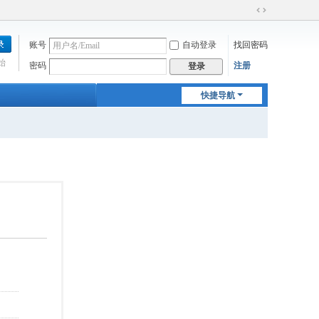
切
换
账号
自动登录
找回密码
到
宽
始
密码
注册
登录
版
快捷导航