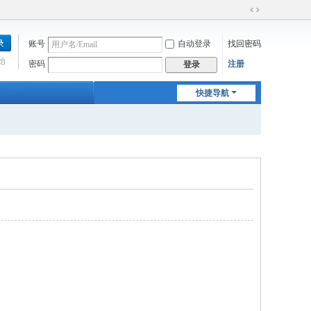
切
换
账号
自动登录
找回密码
到
宽
始
密码
注册
登录
版
快捷导航