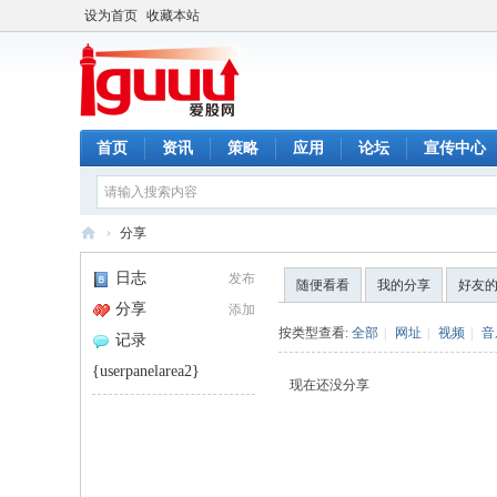
设为首页
收藏本站
首页
资讯
策略
应用
论坛
宣传中心
›
分享
爱
日志
发布
随便看看
我的分享
好友
股
分享
添加
网
按类型查看:
全部
|
网址
|
视频
|
音
记录
{userpanelarea2}
现在还没分享