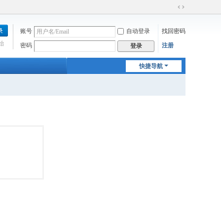
切
换
账号
自动登录
找回密码
到
宽
始
密码
注册
登录
版
快捷导航