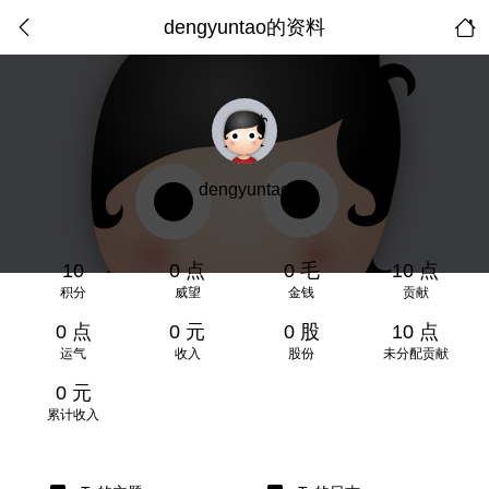
dengyuntao的资料
dengyuntao
10
0 点
0 毛
10 点
积分
威望
金钱
贡献
0 点
0 元
0 股
10 点
运气
收入
股份
未分配贡献
0 元
累计收入