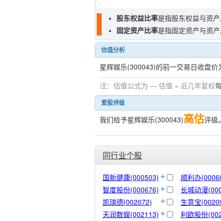
股东权益比率
是指股东权益与资产
固定资产比率
是指固定资产与资产
估值分析
星辉娱乐(300043)的前一交易日收盘价
注：估值公式为 — 估值 = 近几年复权
爱股评级
高估
我们给予星辉娱乐(300043)
评级
同行业个股
国新健康(000503)
顺利办(00060
智度股份(000676)
长城动漫(000
凯瑞德(002072)
生意宝(00209
天润数娱(002113)
利欧股份(002