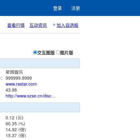
登录
注册
查看行情
互动资讯
加入自选股
交互图版
图片版
星辉娱乐
)：
999999.9999
www.rastar.com
：
43.98
http://www.szse.cn/disclosure/listed/notice/index.html?stock=300043
0.12
(元)
60.35
(%)
14.92
(倍)
15.37
(倍)