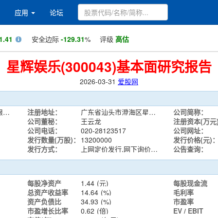
应用
论坛
1.41
安全边际
-129.31
%
评级
高估
星辉娱乐(300043)基本面研究报告
2026-03-31
爱股网
星辉互动娱乐股份有限公司
注册地址：
广东省汕头市澄海区星辉工业园(上华镇夏岛路北侧)
公司简称：
公司董秘：
王云龙
注册资本(万元
公司电话：
020-28123517
公司网址：
发行数量(万股)：
13200000
发行价格(元)
发行方式：
上网定价发行,网下询价发行
公告查询：
每股净资产
1.44
(元)
每股现金流
总资产收益率
14.64
(%)
毛利率
资产负债比
34.93
(%)
市盈率
市盈增长比率
0.62
(倍)
EV / EBIT