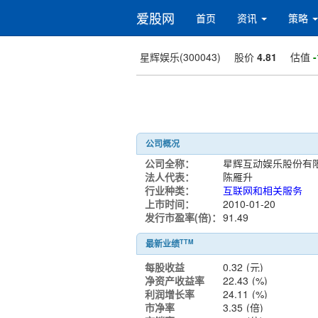
爱股网
首页
资讯
策略
星辉娱乐(300043)
股价
4.81
估值
-
公司概况
公司全称：
法人代表：
陈雁升
行业种类：
互联网和相关服务
上市时间：
2010-01-20
发行市盈率(倍)：
91.49
TTM
最新业绩
每股收益
0.32
(元)
净资产收益率
22.43
(%)
利润增长率
24.11
(%)
市净率
3.35
(倍)