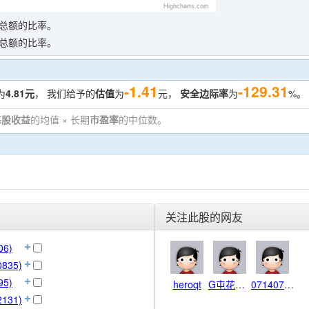
Highcharts.com
总额的比率。
总额的比率。
-1.41
-129.31
为
4.81元
， 我们给予的
估值
为
元，
安全边际率
为
%。
每股收益
的均值 × 长期
市盈率
的中位数。
。
关注此股的网友
6)
835)
5)
heroqt
G屯花狸鼠
07140714f
131)