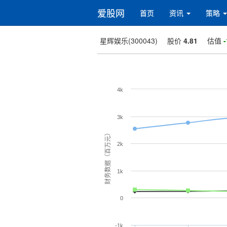
爱股网
首页
资讯
策略
星辉娱乐(300043)
股价
4.81
估值
-
4k
3k
财务数据（百万元）
2k
1k
0
-1k