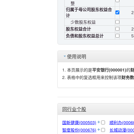
整
归属于母公司股东权益合
2
计
少数股东权益
股东权益合计
2
负债和股东权益总计
5
使用说明
本页展示的是
平安银行(000001)
的
表格中的复选框用来控制该项
财务数
同行业个股
国新健康(000503)
顺利办(00060
智度股份(000676)
长城动漫(000