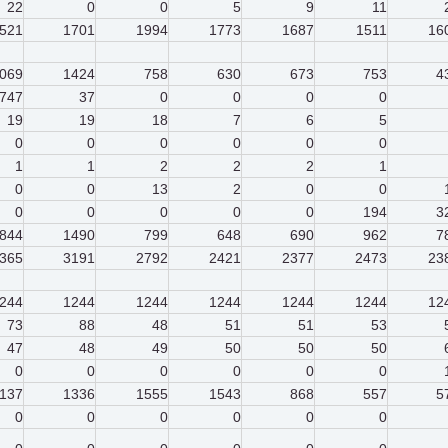
22
0
0
5
9
11
521
1701
1994
1773
1687
1511
16
069
1424
758
630
673
753
4
747
37
0
0
0
0
19
19
18
7
6
5
0
0
0
0
0
0
1
1
2
2
2
1
0
0
13
2
0
0
0
0
0
0
0
194
3
844
1490
799
648
690
962
7
365
3191
2792
2421
2377
2473
23
244
1244
1244
1244
1244
1244
12
73
88
48
51
51
53
47
48
49
50
50
50
0
0
0
0
0
0
1137
1336
1555
1543
868
557
5
0
0
0
0
0
0