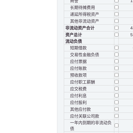
商誉
1
长期待摊费用
递延所得税资产
其他非流动资产
非流动资产合计
4
资产总计
5
流动负债
短期借款
交易性金融负债
应付票据
应付账款
预收款项
应付职工薪酬
应交税费
应付利息
应付股利
其他应付款
应付关联公司款
一年内到期的非流动负
债